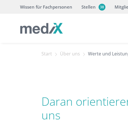
Wissen für Fachpersonen
Stellen
Mitgli
38
Start
Über uns
Werte und Leistu
Daran ori­en­tie­r
uns