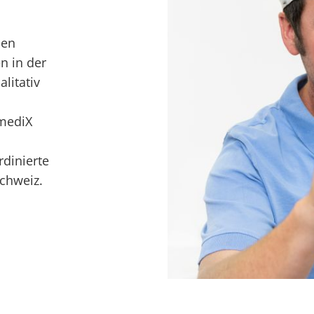
len
n in der
alitativ
 mediX
rdinierte
chweiz.