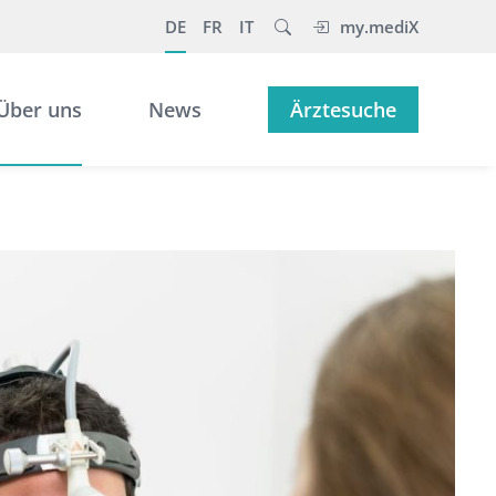
DE
FR
IT
my.mediX
Über uns
News
Ärztesuche