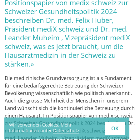
Positionspapier von medix schweiz zur
Schweizer Gesundheitspolitik 2024
beschreiben Dr. med. Felix Huber,
Präsident mediX schweiz und Dr. med.
Leander Muheim , Vizepräsident mediX
schweiz, was es jetzt braucht, um die
Hausarztmedizin in der Schweiz zu
stärken.»
Die medizinische Grundversorgung ist als Fundament
für eine bedarfsgerechte Betreuung der Schweizer
.
Bevölkerung wissenschaftlich wie politisch anerkannt
.
Auch die grosse Mehrheit der Menschen in unserem
Land wünscht sich die kontinuierliche Betreuung durch
einen Hausarzt. Im Positionspapier von medix schweiz
zur Schweizer Gesundheitspolitik 2024 beschreiben Dr.
Wir verwenden Cookies. Mehr
OK
med. Felix Huber, Präsident mediX schweiz und Dr.
Informationen unter
Datenschutz
med. Leander Muheim , Vizepräsident mediX schweiz,