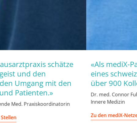
«Als mediX-Partnerarzt bin ich Teil
eines schweizweiten Netzwerks mit
über 900 Kolleginnen und Kollegen.»
Dr. med. Connor Fuhrer, Facharzt für Allgemeine
Innere Medizin
Zu den mediX-Netzen