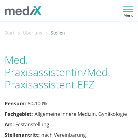
Menü
Start
Über uns
Stellen
Med.
Praxisassistentin/Med.
Praxisassistent EFZ
Pensum:
80‐100%
Fachgebiet:
Allgemeine Innere Medizin, Gynäkologie
Art:
Festanstellung
Stellenantritt:
nach Vereinbarung