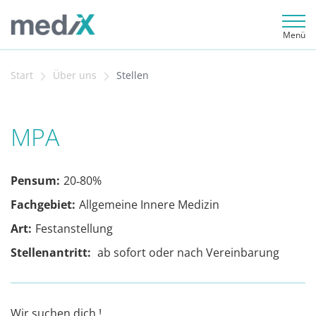
Menü
Start
Über uns
Stellen
MPA
Pensum:
20‐80%
Fachgebiet:
Allgemeine Innere Medizin
Art:
Festanstellung
Stellenantritt:
ab sofort oder nach Vereinbarung
Wir suchen dich !