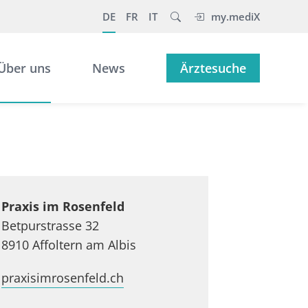
DE
FR
IT
my.mediX
Über uns
News
Ärztesuche
Praxis im Rosenfeld
Betpurstrasse 32
8910 Affoltern am Albis
praxisimrosenfeld.ch