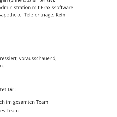
gen (ohne Dosisintensiv),
ministration mit Praxissoftware
sapotheke, Telefontriage.
Kein
eressiert, vorausschauend,
m.
et Dir:
sch im gesamten Team
nes Team