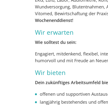
EKG, Lufu, Labor, Audiometrie, Rönt
Wundversorgung, Blutentnahmen, Ad
Vitomed, Bewirtschaftung der Praxi
Wochenenddienst!
Wir erwarten
Wie solltest du sein:
Engagiert, mitdenkend, flexibel, int
humorvoll und mit Freude an Neue
Wir bieten
Dein zukünftiges Arbeitsumfeld biet
offenen und supportiven Austau
langjährig bestehendes und offe