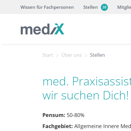
Wissen für Fachpersonen
Stellen
Mitgli
38
Start
Über uns
Stellen
med. Praxisassis
wir suchen Dich!
Pensum:
50‐80%
Fachgebiet:
Allgemeine Innere Med