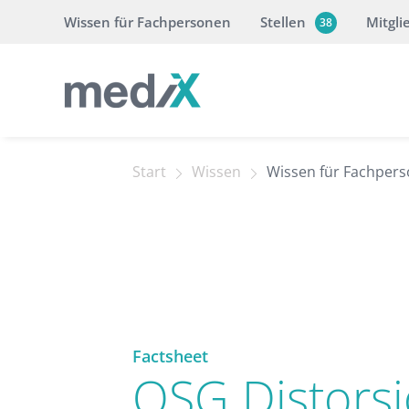
Wissen für Fachpersonen
Stellen
Mitgli
38
Start
Wissen
Wissen für Fachper
Factsheet
OSG Distors