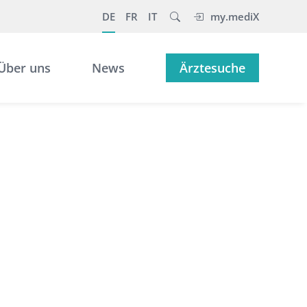
DE
FR
IT
my.mediX
Über uns
News
Ärztesuche