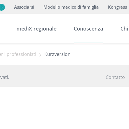
Associarsi
Modello medico di famiglia
Kongress
3
mediX regionale
Conoscenza
Chi
r i professionisti
Kurzversion
vati.
Contatto