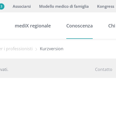
Associarsi
Modello medico di famiglia
Kongress
3
mediX regionale
Conoscenza
Chi
r i professionisti
Kurzversion
vati.
Contatto