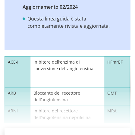
Aggiornamento 02/2024
Questa linea guida è stata
completamente rivista e aggiornata.
ACE-I
Inibitore dell’enzima di
HFmrEF
H
conversione dell’angiotensina
E
c
ARB
Bloccante del recettore
OMT
dell’angiotensina
ARNI
Inibitore del recettore
MRA
dell’angiotensina neprilisina