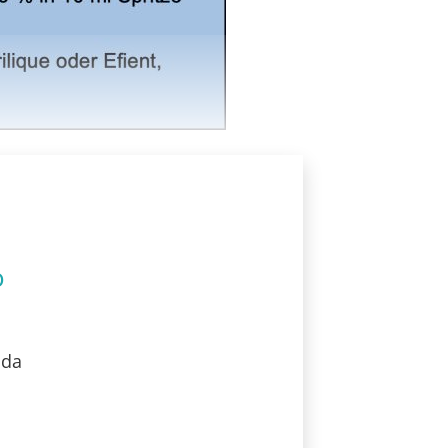
o
ida