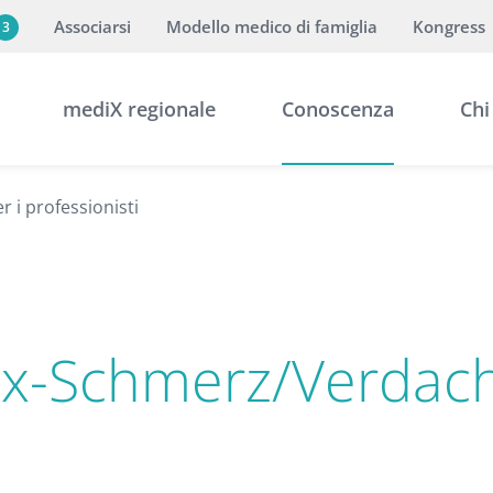
Associarsi
Modello medico di famiglia
Kongress
3
mediX regionale
Conoscenza
Chi
r i professionisti
ax-Schmerz/Verdach