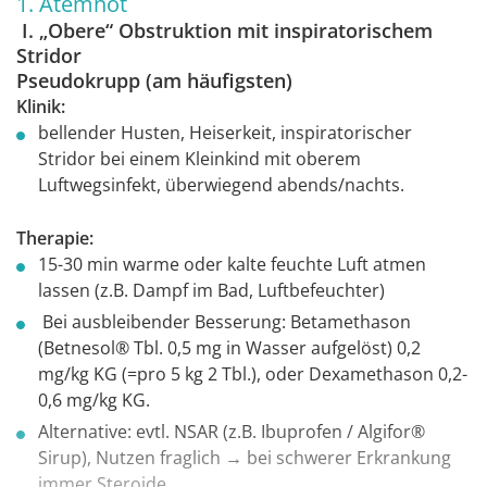
1. Atemnot
I. „Obere“ Obstruktion mit inspiratorischem
Stridor
Pseudokrupp (am häufigsten)
Klinik:
bellender Husten, Heiserkeit, inspiratorischer
Stridor bei einem Kleinkind mit oberem
Luftwegsinfekt, überwiegend abends/nachts.
Therapie:
15-30 min warme oder kalte feuchte Luft atmen
lassen (z.B. Dampf im Bad, Luftbefeuchter)
Bei ausbleibender Besserung: Betamethason
(Betnesol® Tbl. 0,5 mg in Wasser aufgelöst) 0,2
mg/kg KG (=pro 5 kg 2 Tbl.), oder Dexamethason 0,2-
0,6 mg/kg KG.
Alternative: evtl. NSAR (z.B. Ibuprofen / Algifor®
Sirup), Nutzen fraglich → bei schwerer Erkrankung
immer Steroide.