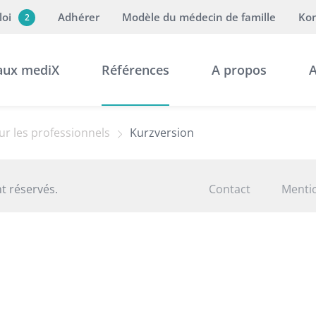
loi
Adhérer
Modèle du médecin de famille
Kon
2
aux mediX
Références
A propos
A
r les professionnels
Kurzversion
t réservés.
Contact
Mentio