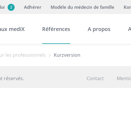
loi
Adhérer
Modèle du médecin de famille
Kon
2
aux mediX
Références
A propos
A
r les professionnels
Kurzversion
t réservés.
Contact
Mentio