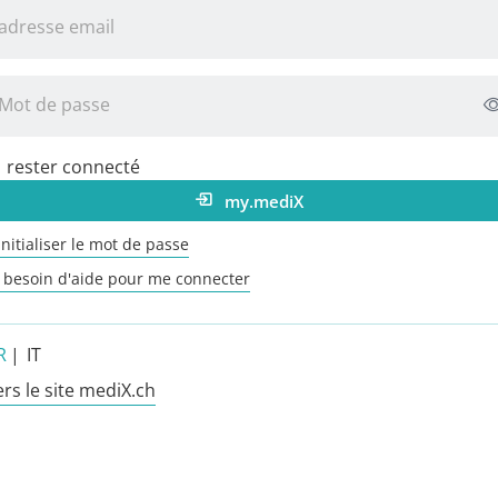
adresse email
Mot de passe
rester connecté
my.mediX
nitialiser le mot de passe
ai besoin d'aide pour me connecter
R
|
IT
ers le site mediX.ch